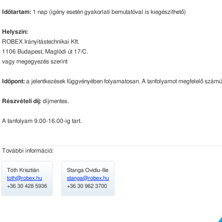
Időtartam:
1 nap (igény esetén gyakorlati bemutatóval is kiegészíthető)
Helyszín:
ROBEX Irányítástechnikai Kft.
1106 Budapest, Maglódi út 17/C.
vagy megegyezés szerint
Időpont:
a jelentkezések függvényében folyamatosan. A tanfolyamot megfelelő számú je
Részvételi díj:
díjmentes.
A tanfolyam 9.00-16.00-ig tart.
További információ:
Tóth Krisztián
Stanga Ovidiu-Ilie
toth@robex.hu
stanga@robex.hu
+36 30 428 5936
+36 30 962 3700