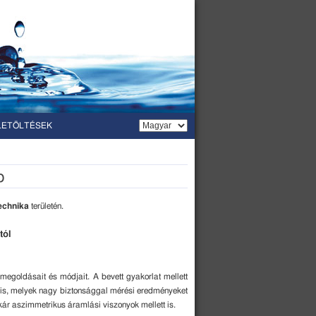
LETÖLTÉSEK
p
echnika
területén.
tól
egoldásait és módjait. A bevett gyakorlat mellett
t is, melyek nagy biztonsággal mérési eredményeket
kár aszimmetrikus áramlási viszonyok mellett is.