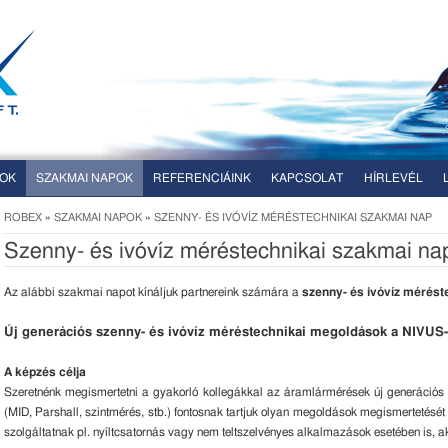
SOK
SZAKMAI NAPOK
REFERENCIÁINK
KAPCSOLAT
HÍRLEVÉL
ROBEX
»
SZAKMAI NAPOK
»
SZENNY- ÉS IVÓVÍZ MÉRÉSTECHNIKAI SZAKMAI NAP
Szenny- és ivóvíz méréstechnikai szakmai na
Az alábbi szakmai napot kínáljuk partnereink számára a
szenny- és ivóvíz mérést
Új generációs szenny- és ivóvíz méréstechnikai megoldások a NIVUS-
A képzés célja
Szeretnénk megismertetni a gyakorló kollegákkal az áramlármérések új generációs m
(MID, Parshall, szintmérés, stb.) fontosnak tartjuk olyan megoldások megismertetésé
szolgáltatnak pl. nyíltcsatornás vagy nem teltszelvényes alkalmazások esetében is, a